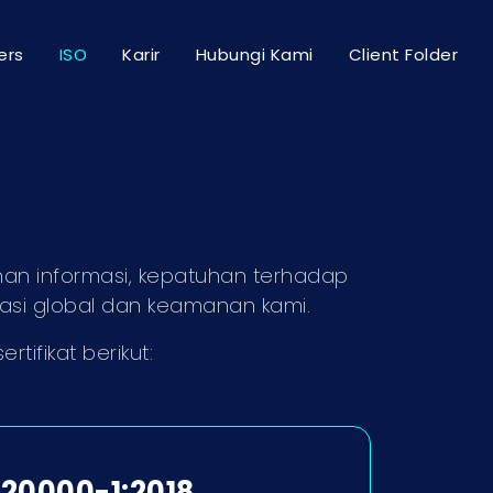
ers
ISO
Karir
Hubungi Kami
Client Folder
anan informasi, kepatuhan terhadap
asi global dan keamanan kami.
ertifikat berikut:
 20000-1:2018