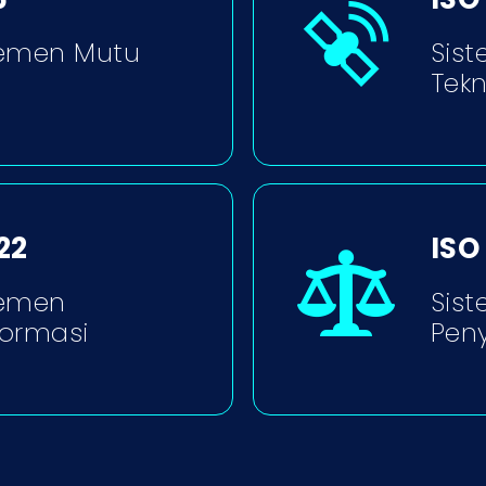
emen Mutu
Sis
Tekn
22
ISO
jemen
Sis
ormasi
Pen